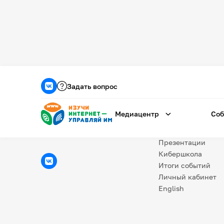
Медиацентр
О проекте
Задать вопрос
Новости
Фотогалерея
Медиацентр
Соб
Видео
Инфографики
Презентации
Кибершкола
Итоги событий
Личный кабинет
English