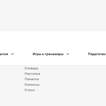
Игры
и тренажеры
Игра «Знания»
Знания в тестах
ытия
Игры и тренажеры
Педагогам
Незрячим
Викторина
Словарь
Настолка
Памятки
Комиксы
Стихи