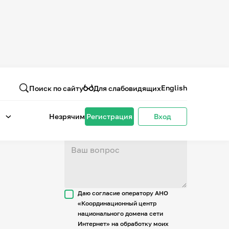
Вопрос или отзыв
о проекте
English
Поиск по сайту
Для слабовидящих
Незрячим
Регистрация
Вход
Даю согласие оператору АНО
«Координационный центр
национального домена сети
Интернет» на обработку моих