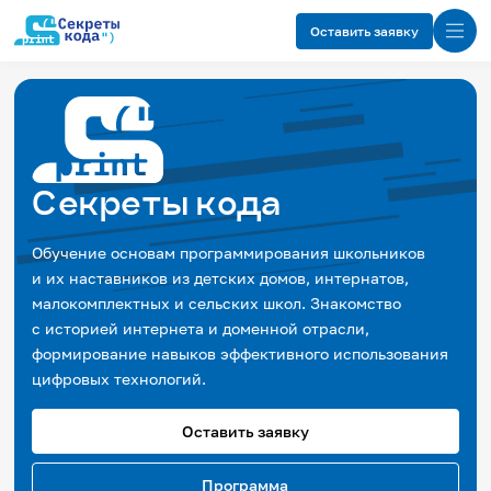
Оставить заявку
Цели проекта
Участникам
Требования
Результат обучения
Программа
Секреты кода
Изучи интернет ↗
Обучение основам программирования школьников
и их наставников из детских домов, интернатов,
малокомплектных и сельских школ. Знакомство
с историей интернета и доменной отрасли,
формирование навыков эффективного использования
цифровых технологий.
Оставить заявку
Программа