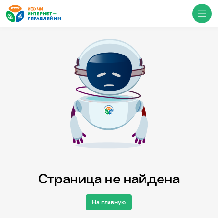
Медиацентр
О проекте
Новости
Фотогалерея
Видео
Инфографики
Презентации
Кибершкола
Итоги событий
Личный кабинет
English
Страница не найдена
События
На главную
Итоги событий