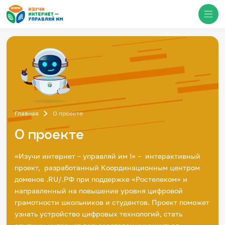
Медиацентр
О проекте
Новости
Фотогалерея
Главная
О проекте
Видео
Инфографики
О проекте
Презентации
Кибершкола
«Изучи интернет – управляй им !» – интерактивный
Итоги событий
проект, разработанный Координационным центром
Личный кабинет
English
доменов .RU/.РФ при поддержке «Ростелеком» и
События
направленный на повышение уровня цифровой
грамотности школьников и студентов. Проект поможет
узнать устройство цифровых технологий, стать
Итоги событий