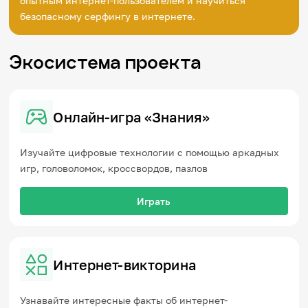
опытным интернет-пользователем и научиться
Игры и тренажеры
безопасному серфингу в интернете.
Игра «Знания»
Знания в тестах
Экосистема проекта
Викторина
Словарь
Настолка
Памятки
Онлайн-игра «Знания»
Комиксы
Стихи
Педагогам
Изучайте цифровые технологии с помощью аркадных
игр, головоломок, кроссвордов, пазлов
Школа наставников
IT-урок
Играть
Методика
Секреты кода
Незрячим
English
Интернет-викторина
Регистрация
Вход
Задать вопрос
Узнавайте интересные факты об интернет-