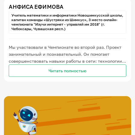
АНФИСА ЕФИМОВА
Учитель математики и информатики Новошимкусской школы,
капитан команды «Шустряки из Шимкус», 3 место онлайн-
чемпионата "Изучи интернет - управляй им 2018" (г.
Чебоксары, Чувашская респ.)
Мы участвовали в Чемпионате во второй раз. Проект
занимательный и познавательный. Он помогает
совершенствовать навыки работы в сети: технологии
быстро развиваются, и нам хочется идти в ногу со
Читать полностью
временем. Интересным было задание по
робототехнике – это направление нам ближе всего.
Самой сложной стала тема, посвященная интернету
вещей. Но мы справились. Когда узнали о третьем
месте − счастью не было предела! Я горжусь своими
ребятами и уверена, что опыт участия в этом конкурсе
обязательно пригодится им при поступлении в вузы.