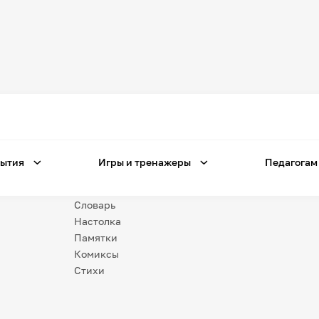
Игры
и тренажеры
Игра «Знания»
Знания в тестах
ытия
Игры и тренажеры
Педагогам
Незрячим
Викторина
Словарь
Настолка
Памятки
Комиксы
Стихи