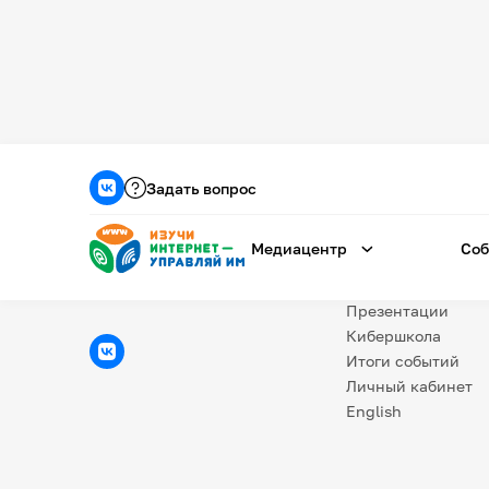
Медиацентр
О проекте
Задать вопрос
Новости
Фотогалерея
Медиацентр
Соб
Видео
Инфографики
Презентации
Кибершкола
Итоги событий
Личный кабинет
English