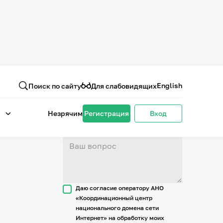
Вопрос или отзыв
о проекте
English
Поиск по сайту
Для слабовидящих
Незрячим
Регистрация
Вход
Даю согласие оператору АНО
«Координационный центр
национального домена сети
Интернет» на обработку моих