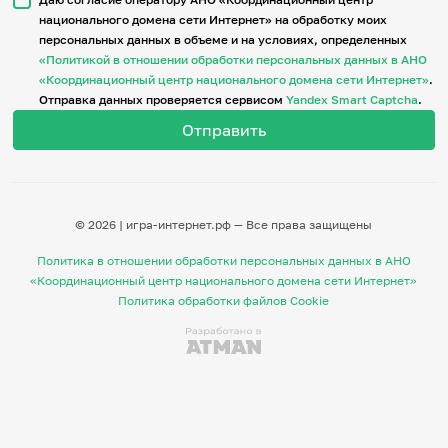
национального домена сети Интернет» на обработку моих
персональных данных в объеме и на условиях, определенных
Итоги событий
«Политикой в отношении обработки персональных данных в АНО
Игры и тренажеры
«Координационный центр национального домена сети Интернет»
.
Отправка данных проверяется сервисом
Yandex Smart Captcha
.
Игра «Знания»
Знания в тестах
Викторина
Словарь
Настолка
Памятки
© 2026 | игра-интернет.рф — Все права защищены
Комиксы
Стихи
Политика в отношении обработки персональных данных в АНО
Педагогам
«Координационный центр национального домена сети Интернет»
Политика обработки файлов Cookie
Школа наставников
IT-урок
Методика
Секреты кода
Незрячим
English
Регистрация
Вход