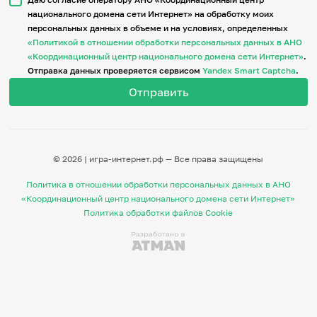
национального домена сети Интернет» на обработку моих
персональных данных в объеме и на условиях, определенных
Итоги событий
«Политикой в отношении обработки персональных данных в АНО
Игры и тренажеры
«Координационный центр национального домена сети Интернет»
.
Отправка данных проверяется сервисом
Yandex Smart Captcha
.
Игра «Знания»
Знания в тестах
Викторина
Словарь
Настолка
Памятки
© 2026 | игра-интернет.рф — Все права защищены
Комиксы
Стихи
Политика в отношении обработки персональных данных в АНО
Педагогам
«Координационный центр национального домена сети Интернет»
Политика обработки файлов Cookie
Школа наставников
IT-урок
Методика
Секреты кода
Незрячим
English
Регистрация
Вход