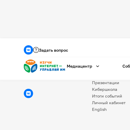
Медиацентр
О проекте
Задать вопрос
Новости
Фотогалерея
Медиацентр
Соб
Видео
Инфографики
Презентации
Кибершкола
Итоги событий
Личный кабинет
English