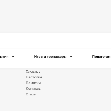
Игры
и тренажеры
Игра «Знания»
Знания в тестах
ытия
Игры и тренажеры
Педагогам
Незрячим
Викторина
Словарь
Настолка
Памятки
Комиксы
Стихи