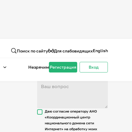
Вопрос или отзыв
о проекте
English
Поиск по сайту
Для слабовидящих
Незрячим
Регистрация
Вход
Даю согласие оператору АНО
«Координационный центр
национального домена сети
Интернет» на обработку моих