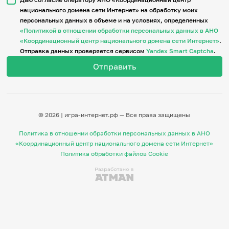
национального домена сети Интернет» на обработку моих
персональных данных в объеме и на условиях, определенных
Итоги событий
«Политикой в отношении обработки персональных данных в АНО
Игры и тренажеры
«Координационный центр национального домена сети Интернет»
.
Отправка данных проверяется сервисом
Yandex Smart Captcha
.
Игра «Знания»
Знания в тестах
Викторина
Словарь
Настолка
Памятки
© 2026 | игра-интернет.рф — Все права защищены
Комиксы
Стихи
Политика в отношении обработки персональных данных в АНО
Педагогам
«Координационный центр национального домена сети Интернет»
Политика обработки файлов Cookie
Школа наставников
IT-урок
Методика
Секреты кода
Незрячим
English
Регистрация
Вход