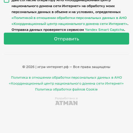
национального домена сети Интернет» на обработку моих
персональных данных в объеме и на условиях, определенных
Итоги событий
«Политикой в отношении обработки персональных данных в АНО
Игры и тренажеры
«Координационный центр национального домена сети Интернет»
.
Отправка данных проверяется сервисом
Yandex Smart Captcha
.
Игра «Знания»
Знания в тестах
Викторина
Словарь
Настолка
Памятки
© 2026 | игра-интернет.рф — Все права защищены
Комиксы
Стихи
Политика в отношении обработки персональных данных в АНО
Педагогам
«Координационный центр национального домена сети Интернет»
Политика обработки файлов Cookie
Школа наставников
IT-урок
Методика
Секреты кода
Незрячим
English
Регистрация
Вход