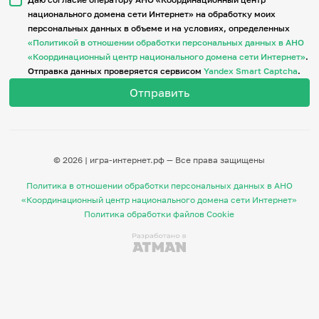
национального домена сети Интернет» на обработку моих
персональных данных в объеме и на условиях, определенных
Итоги событий
«Политикой в отношении обработки персональных данных в АНО
Игры и тренажеры
«Координационный центр национального домена сети Интернет»
.
Отправка данных проверяется сервисом
Yandex Smart Captcha
.
Игра «Знания»
Знания в тестах
Викторина
Словарь
Настолка
Памятки
© 2026 | игра-интернет.рф — Все права защищены
Комиксы
Стихи
Политика в отношении обработки персональных данных в АНО
Педагогам
«Координационный центр национального домена сети Интернет»
Политика обработки файлов Cookie
Школа наставников
IT-урок
Методика
Секреты кода
Незрячим
English
Регистрация
Вход