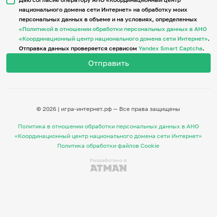
национального домена сети Интернет» на обработку моих
персональных данных в объеме и на условиях, определенных
Итоги событий
«Политикой в отношении обработки персональных данных в АНО
Игры и тренажеры
«Координационный центр национального домена сети Интернет»
.
Отправка данных проверяется сервисом
Yandex Smart Captcha
.
Игра «Знания»
Знания в тестах
Викторина
Словарь
Настолка
Памятки
© 2026 | игра-интернет.рф — Все права защищены
Комиксы
Стихи
Политика в отношении обработки персональных данных в АНО
Педагогам
«Координационный центр национального домена сети Интернет»
Политика обработки файлов Cookie
Школа наставников
IT-урок
Методика
Секреты кода
Незрячим
English
Регистрация
Вход