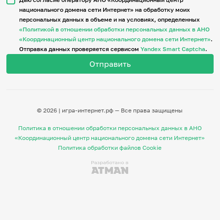
национального домена сети Интернет» на обработку моих
персональных данных в объеме и на условиях, определенных
Итоги событий
«Политикой в отношении обработки персональных данных в АНО
Игры и тренажеры
«Координационный центр национального домена сети Интернет»
.
Отправка данных проверяется сервисом
Yandex Smart Captcha
.
Игра «Знания»
Знания в тестах
Викторина
Словарь
Настолка
Памятки
© 2026 | игра-интернет.рф — Все права защищены
Комиксы
Стихи
Политика в отношении обработки персональных данных в АНО
Педагогам
«Координационный центр национального домена сети Интернет»
Политика обработки файлов Cookie
Школа наставников
IT-урок
Методика
Секреты кода
Незрячим
English
Регистрация
Вход