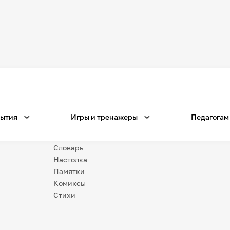
Игры
и тренажеры
Игра «Знания»
Знания в тестах
ытия
Игры и тренажеры
Педагогам
Незрячим
Викторина
Словарь
Настолка
Памятки
Комиксы
Стихи