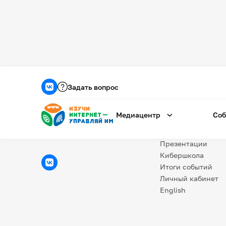
Медиацентр
О проекте
Задать вопрос
Новости
Фотогалерея
Медиацентр
Соб
Видео
Инфографики
Презентации
Кибершкола
Итоги событий
Личный кабинет
English