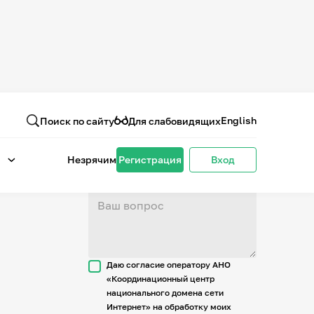
Вопрос или отзыв
о проекте
English
Поиск по сайту
Для слабовидящих
Незрячим
Регистрация
Вход
Даю согласие оператору АНО
«Координационный центр
национального домена сети
Интернет» на обработку моих