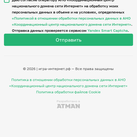
национального домена сети Интернет» на обработку моих
персональных данных в объеме и на условиях, определенных
Итоги событий
«Политикой в отношении обработки персональных данных в АНО
Игры и тренажеры
«Координационный центр национального домена сети Интернет»
.
Отправка данных проверяется сервисом
Yandex Smart Captcha
.
Игра «Знания»
Знания в тестах
Викторина
Словарь
Настолка
Памятки
© 2026 | игра-интернет.рф — Все права защищены
Комиксы
Стихи
Политика в отношении обработки персональных данных в АНО
Педагогам
«Координационный центр национального домена сети Интернет»
Политика обработки файлов Cookie
Школа наставников
IT-урок
Методика
Секреты кода
Незрячим
English
Регистрация
Вход