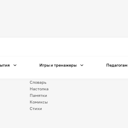
Игры
и тренажеры
Игра «Знания»
Знания в тестах
ытия
Игры и тренажеры
Педагогам
Незрячим
Викторина
Словарь
Настолка
Памятки
Комиксы
Стихи