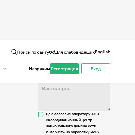
Вопрос или отзыв
о проекте
English
Поиск по сайту
Для слабовидящих
Незрячим
Регистрация
Вход
Даю согласие оператору АНО
«Координационный центр
национального домена сети
Интернет» на обработку моих