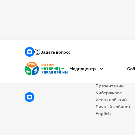
Медиацентр
О проекте
Задать вопрос
Новости
Фотогалерея
Медиацентр
Соб
Видео
Инфографики
Презентации
Кибершкола
Итоги событий
Личный кабинет
English