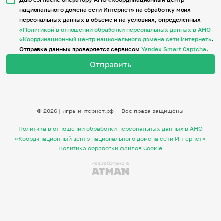
национального домена сети Интернет» на обработку моих
персональных данных в объеме и на условиях, определенных
Итоги событий
«Политикой в отношении обработки персональных данных в АНО
Игры и тренажеры
«Координационный центр национального домена сети Интернет»
.
Отправка данных проверяется сервисом
Yandex Smart Captcha
.
Игра «Знания»
Знания в тестах
Викторина
Словарь
Настолка
Памятки
© 2026 | игра-интернет.рф — Все права защищены
Комиксы
Стихи
Политика в отношении обработки персональных данных в АНО
Педагогам
«Координационный центр национального домена сети Интернет»
Политика обработки файлов Cookie
Школа наставников
IT-урок
Методика
Секреты кода
Незрячим
English
Регистрация
Вход