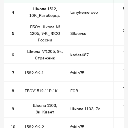
Школа 1512,
50
4
tanykemerovo
10К_Ратоборцы
ГБОУ Школа №
50
5
1205, 7-К_ ФСО
Silaevss
России
Школа №1205, 9к,
49
6
kadet487
Стражник
49
7
1582-9К-1
fokin75
49
8
ГБОУ1512-11P-1К
ГСВ
Школа 1103,
49
9
Школа 1103, 7к
9к_Квант
49
10
1582-9К-2
fokin75