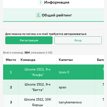
Информация
Игры и тренажеры
Общий рейтинг
Игра «Знания»
Знания в тестах
Викторина
Словарь
Настолка
Для поиска по логину и e-mail требуется авторизоваться
Памятки
Регистрация
Вход
Комиксы
Стихи
Педагогам
Всего команд:
384
(показано 1-10)
Место
Команда
Капитан
Баллы
Школа наставников
IT-урок
Школа 1512, 9-к
50
1
tpso-3
Методика
"Альфа"
Секреты кода
Незрячим
Школа 1512, 9-к
50
English
2
spso
"Бетта"
Регистрация
Вход
Школа 1512, 10К
50
Задать вопрос
3
tanykemerovo
Борцы