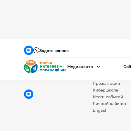
Медиацентр
О проекте
Задать вопрос
Новости
Фотогалерея
Медиацентр
Соб
Видео
Инфографики
Презентации
Кибершкола
Итоги событий
Личный кабинет
English