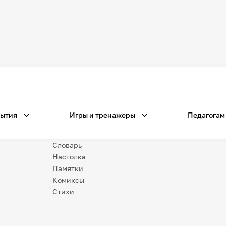
Игры
и тренажеры
Игра «Знания»
Знания в тестах
ытия
Игры и тренажеры
Педагогам
Незрячим
Викторина
Словарь
Настолка
Памятки
Комиксы
Стихи