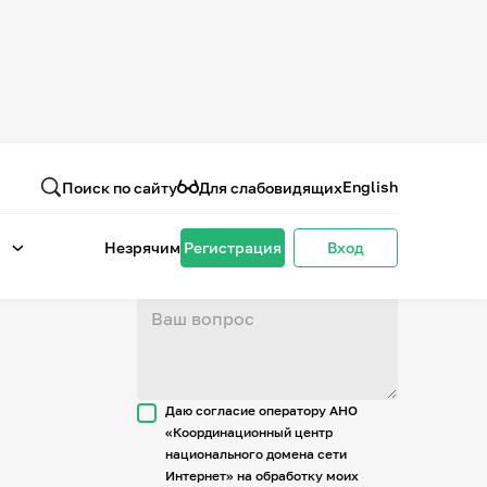
Вопрос или отзыв
о проекте
English
Поиск по сайту
Для слабовидящих
Незрячим
Регистрация
Вход
Даю согласие оператору АНО
«Координационный центр
национального домена сети
Интернет» на обработку моих