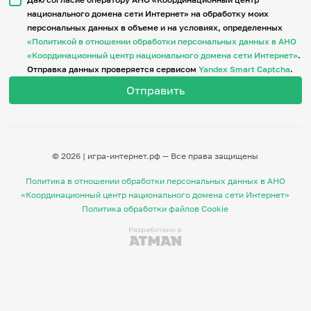
национального домена сети Интернет» на обработку моих
персональных данных в объеме и на условиях, определенных
Итоги событий
«Политикой в отношении обработки персональных данных в АНО
Игры и тренажеры
«Координационный центр национального домена сети Интернет»
.
Отправка данных проверяется сервисом
Yandex Smart Captcha
.
Игра «Знания»
Знания в тестах
Викторина
Словарь
Настолка
Памятки
© 2026 | игра-интернет.рф — Все права защищены
Комиксы
Стихи
Политика в отношении обработки персональных данных в АНО
Педагогам
«Координационный центр национального домена сети Интернет»
Политика обработки файлов Cookie
Школа наставников
IT-урок
Методика
Секреты кода
Незрячим
English
Регистрация
Вход