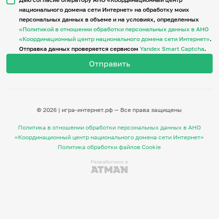
национального домена сети Интернет» на обработку моих
персональных данных в объеме и на условиях, определенных
Итоги событий
«Политикой в отношении обработки персональных данных в АНО
Игры и тренажеры
«Координационный центр национального домена сети Интернет»
.
Отправка данных проверяется сервисом
Yandex Smart Captcha
.
Игра «Знания»
Знания в тестах
Викторина
Словарь
Настолка
Памятки
© 2026 | игра-интернет.рф — Все права защищены
Комиксы
Стихи
Политика в отношении обработки персональных данных в АНО
Педагогам
«Координационный центр национального домена сети Интернет»
Политика обработки файлов Cookie
Школа наставников
IT-урок
Методика
Секреты кода
Незрячим
English
Регистрация
Вход