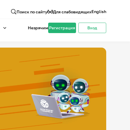
English
Поиск по сайту
Для слабовидящих
Незрячим
Регистрация
Вход