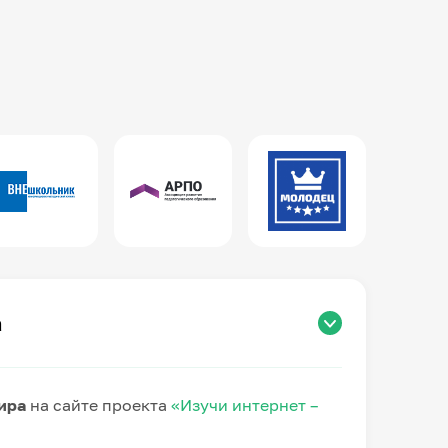
а
ира
на сайте проекта
«Изучи интернет –