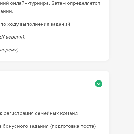
ний онлайн-турнира. Затем определяется
даний.
 по ходу выполнения заданий
df версия).
 версия).
:
регистрация семейных команд
 бонусного задания (подготовка поста)