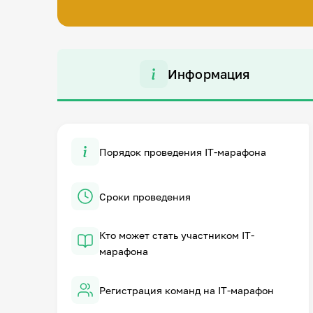
Информация
Порядок проведения IT-марафона
Сроки проведения
Кто может стать участником IT-
марафона
Регистрация команд на IT-марафон