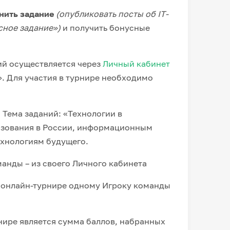
нить задание
(опубликовать посты об IT-
сное задание»
)
и получить бонусные
ий осуществляется через
Личный кабинет
». Для участия в турнире необходимо
 Тема заданий: «Технологии в
азования в России, информационным
ехнологиям будущего.
анды – из своего Личного кабинета
в онлайн-турнире одному Игроку команды
нире является сумма баллов, набранных