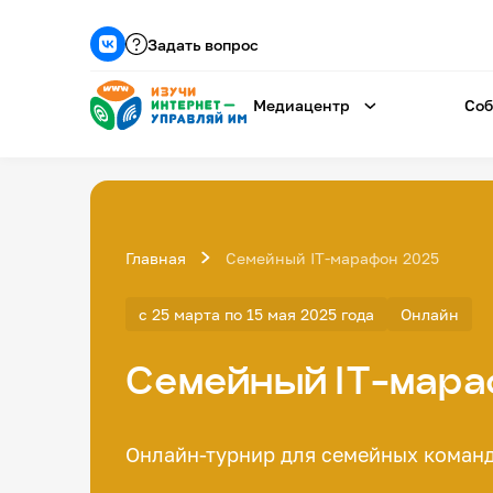
Задать вопрос
Медиацентр
Соб
Главная
Семейный IT-марафон 2025
с 25 марта по 15 мая 2025 года
Онлайн
Семейный IT-мара
Онлайн-турнир для семейных команд