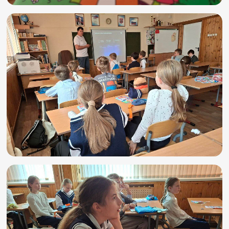
Игры и тренажеры
Игра «Знания»
Знания в тестах
Викторина
Словарь
Настолка
Памятки
Комиксы
Стихи
Педагогам
Школа наставников
IT-урок
Методика
Секреты кода
Незрячим
English
Регистрация
Вход
Задать вопрос