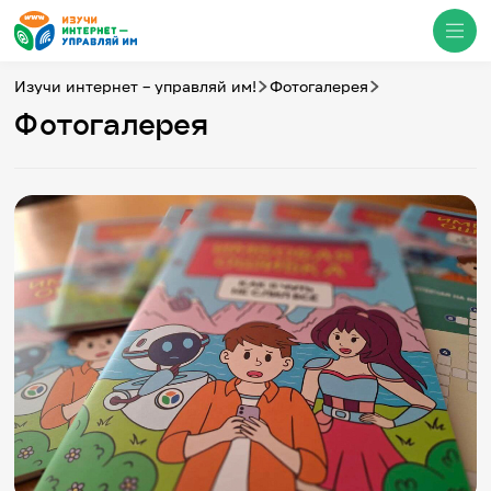
Изучи интернет – управляй им!
Фотогалерея
Фотогалерея
Медиацентр
О проекте
Новости
Фотогалерея
Видео
Инфографики
Презентации
Кибершкола
Итоги событий
Личный кабинет
English
События
Итоги событий