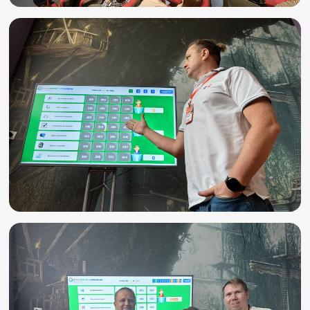
Игры и тренажеры
Игра «Знания»
Знания в тестах
Викторина
Словарь
Настолка
Памятки
Комиксы
Стихи
Педагогам
Школа наставников
IT-урок
Методика
Секреты кода
Незрячим
English
Регистрация
Вход
Задать вопрос