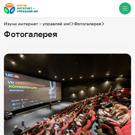
Изучи интернет – управляй им!
Фотогалерея
Фотогалерея
Медиацентр
О проекте
Новости
Фотогалерея
Видео
Инфографики
Презентации
Кибершкола
Итоги событий
Личный кабинет
English
События
Итоги событий