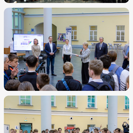
Игры и тренажеры
Игра «Знания»
Знания в тестах
Викторина
Словарь
Настолка
Памятки
Комиксы
Стихи
Педагогам
Школа наставников
IT-урок
Методика
Секреты кода
Незрячим
English
Регистрация
Вход
Задать вопрос