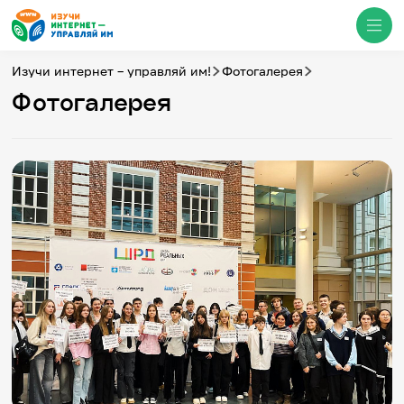
Изучи интернет – управляй им!
Фотогалерея
Фотогалерея
Медиацентр
О проекте
Новости
Фотогалерея
Видео
Инфографики
Презентации
Кибершкола
Итоги событий
Личный кабинет
English
События
Итоги событий