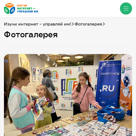
Изучи интернет – управляй им!
Фотогалерея
Фотогалерея
Медиацентр
О проекте
Новости
Фотогалерея
Видео
Инфографики
Презентации
Кибершкола
Итоги событий
Личный кабинет
English
События
Итоги событий