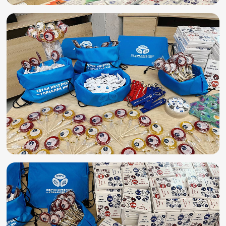
Игры и тренажеры
Игра «Знания»
Знания в тестах
Викторина
Словарь
Настолка
Памятки
Комиксы
Стихи
Педагогам
Школа наставников
IT-урок
Методика
Секреты кода
Незрячим
English
Регистрация
Вход
Задать вопрос