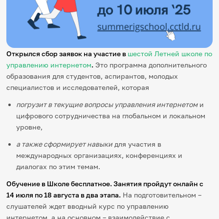
Игры и тренажеры
Игра «Знания»
Знания в тестах
Викторина
Открылся сбор заявок на участие в
шестой Летней школе по
Словарь
управлению интернетом
.
Это программа дополнительного
Настолка
образования для студентов, аспирантов, молодых
Памятки
специалистов и исследователей, которая
Комиксы
Стихи
погрузит в текущие вопросы управления интернетом
и
Педагогам
цифрового сотрудничества на глобальном и локальном
уровне,
Школа наставников
IT-урок
а также сформирует навыки
для участия в
Методика
международных организациях, конференциях и
Секреты кода
диалогах по этим темам.
Незрячим
English
Обучение в Школе бесплатное. Занятия пройдут онлайн с
Регистрация
Вход
14 июля по 18 августа в два этапа.
На подготовительном –
слушателей ждет вводный курс по управлению
Задать вопрос
интернетом, а на основном – взаимодействие с