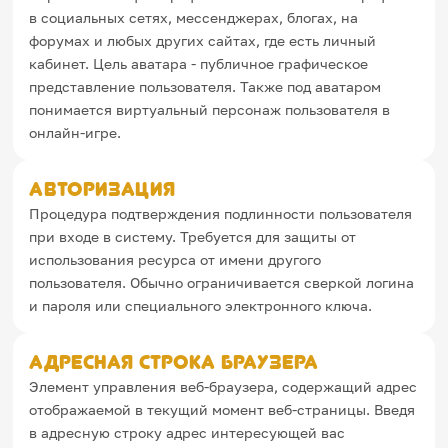
Игры и тренажеры
в социальных сетях, мессенджерах, блогах, на
форумах и любых других сайтах, где есть личный
кабинет. Цель аватара - публичное графическое
Игра «Знания»
Знания в тестах
представление пользователя. Также под аватаром
Викторина
понимается виртуальный персонаж пользователя в
Словарь
онлайн-игре.
Настолка
Памятки
Комиксы
Авторизация
Стихи
Процедура подтверждения подлинности пользователя
Педагогам
при входе в систему. Требуется для защиты от
использования ресурса от имени другого
Школа наставников
пользователя. Обычно ограничивается сверкой логина
IT-урок
Методика
и пароля или специального электронного ключа.
Секреты кода
Незрячим
Адресная строка браузера
English
Элемент управления веб-браузера, содержащий адрес
Регистрация
Вход
отображаемой в текущий момент веб-страницы. Введя
Задать вопрос
в адресную строку адрес интересующей вас