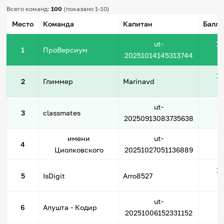
Всего команд:
100
(показано 1-10)
Место
Команда
Капитан
Баллы
ut-
13
1
ПроВерсиум
20251014145313744
1
2
Глиммер
Marinavd
ut-
1
3
classmates
20250913083735638
имени
ut-
4
4
Циолковского
20251027051136889
1
5
IsDigit
Arro8527
ut-
6
Алушта - Кодир
20251006152331152