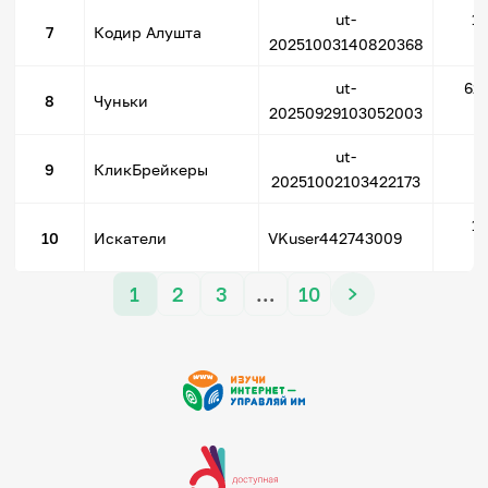
ut-
1
7
Кодир Алушта
20251003140820368
ut-
626
8
Чуньки
20250929103052003
ut-
5
9
КликБрейкеры
20251002103422173
1
10
Искатели
VKuser442743009
1
2
3
…
10