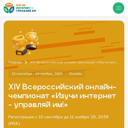
Медиацентр
О проекте
Новости
Главная
XIV Всероссийский онлайн-чемпионат «Изучи интернет - управляй им!»
Фотогалерея
Видео
Инфографики
10 сентября – 25 ноября, 2025
Онлайн
Презентации
Кибершкола
XIV Всероссийский онлайн-
Итоги событий
чемпионат «Изучи интернет
Личный кабинет
English
- управляй им!»
События
Регистрация с 10 сентября до 11 ноября '25, 23:59
(MSK)
Итоги событий