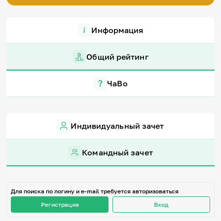
Игры и тренажеры
Информация
Игра «Знания»
Знания в тестах
Викторина
Общий рейтинг
Словарь
Настолка
Памятки
ЧаВо
Комиксы
Стихи
Педагогам
Индивидуальный зачет
Школа наставников
IT-урок
Методика
Командный зачет
Секреты кода
Незрячим
English
Регистрация
Вход
Для поиска по логину и e-mail требуется авторизоваться
Регистрация
Вход
Задать вопрос