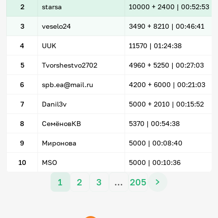
2
starsa
10000
+ 2400
|
00:52:53
3
veselo24
3490
+ 8210
|
00:46:41
4
UUK
11570 |
01:24:38
5
Tvorshestvo2702
4960
+ 5250
|
00:27:03
6
spb.ea@mail.ru
4200
+ 6000
|
00:21:03
7
Danil3v
5000
+ 2010
|
00:15:52
8
СемёновКВ
5370 |
00:54:38
9
Миронова
5000 |
00:08:40
10
MSO
5000 |
00:10:36
1
2
3
…
205