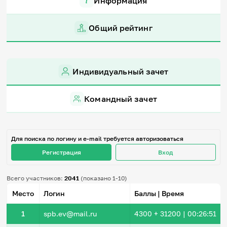
Информация
Игры и тренажеры
Общий рейтинг
Игра «Знания»
Знания в тестах
Викторина
Словарь
Индивидуальный зачет
Настолка
Памятки
Комиксы
Командный зачет
Стихи
Педагогам
Школа наставников
Для поиска по логину и e-mail требуется авторизоваться
IT-урок
Регистрация
Вход
Методика
Секреты кода
Незрячим
Всего участников:
2041
(показано 1-10)
English
Место
Логин
Баллы | Время
Регистрация
Вход
1
spb.ev@mail.ru
4300
+ 31200
|
00:26:51
Задать вопрос