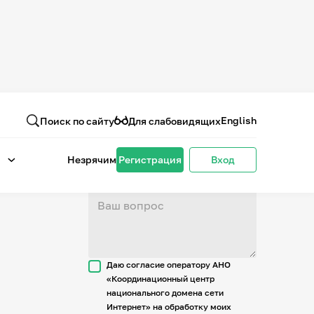
Вопрос или отзыв
о проекте
English
Поиск по сайту
Для слабовидящих
Незрячим
Регистрация
Вход
Даю согласие оператору АНО
«Координационный центр
национального домена сети
Интернет» на обработку моих