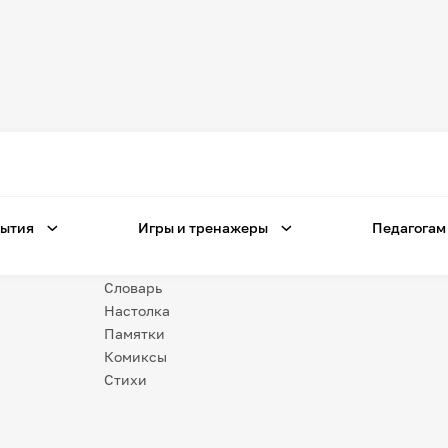
Игры
и тренажеры
Игра «Знания»
Знания в тестах
ытия
Игры и тренажеры
Педагогам
Незрячим
Викторина
Словарь
Настолка
Памятки
Комиксы
Стихи