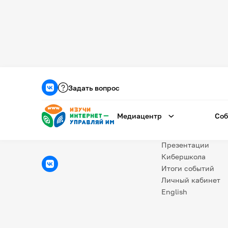
Медиацентр
О проекте
Задать вопрос
Новости
Фотогалерея
Медиацентр
Соб
Видео
Инфографики
Презентации
Кибершкола
Итоги событий
Личный кабинет
English