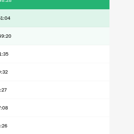
48:28
51:04
49:20
1:35
9:32
:27
7:08
:26