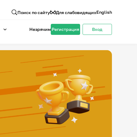
English
Поиск по сайту
Для слабовидящих
Незрячим
Регистрация
Вход
4