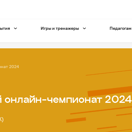
ытия
Игры и тренажеры
Педагогам
онат 2024
й онлайн-чемпионат 202
K)