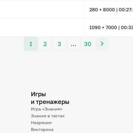
280
+ 8000
|
00:27
1090
+ 7000
|
00:3
1
2
3
…
30
Игры
и тренажеры
Игра «Знания»
Знания в тестах
Незрячим
Викторина