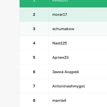
1
KKA2017
2
morar17
3
schumakow
4
Nast125
5
Артем23
6
Заика Андрей
7
Antoninashmygol
8
marria4