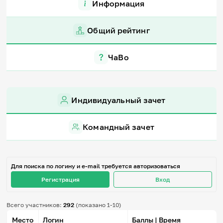
Информация
Игры и тренажеры
Общий рейтинг
Игра «Знания»
Знания в тестах
Викторина
ЧаВо
Словарь
Настолка
Памятки
Комиксы
Стихи
Индивидуальный зачет
Педагогам
Командный зачет
Школа наставников
IT-урок
Методика
Секреты кода
Для поиска по логину и e-mail требуется авторизоваться
Незрячим
English
Регистрация
Вход
Регистрация
Вход
Всего участников:
292
(показано 1-10)
Задать вопрос
Место
Логин
Баллы | Время