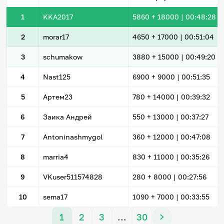
1
KKA2017
5860
+ 18000
|
00:48:28
2
morar17
4650
+ 17000
|
00:51:04
3
schumakow
3880
+ 15000
|
00:49:20
4
Nast125
6900
+ 9000
|
00:51:35
5
Артем23
780
+ 14000
|
00:39:32
6
Заика Андрей
550
+ 13000
|
00:37:27
7
Antoninashmygol
360
+ 12000
|
00:47:08
8
marria4
830
+ 11000
|
00:35:26
9
VKuser511574828
280
+ 8000
|
00:27:56
10
sema17
1090
+ 7000
|
00:33:55
1
2
3
…
30