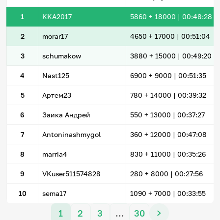
1
KKA2017
5860
+ 18000
|
00:48:28
2
morar17
4650
+ 17000
|
00:51:04
3
schumakow
3880
+ 15000
|
00:49:20
4
Nast125
6900
+ 9000
|
00:51:35
5
Артем23
780
+ 14000
|
00:39:32
6
Заика Андрей
550
+ 13000
|
00:37:27
7
Antoninashmygol
360
+ 12000
|
00:47:08
8
marria4
830
+ 11000
|
00:35:26
9
VKuser511574828
280
+ 8000
|
00:27:56
10
sema17
1090
+ 7000
|
00:33:55
1
2
3
…
30