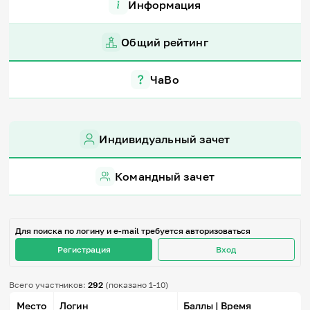
Информация
Игры и тренажеры
Общий рейтинг
Игра «Знания»
Знания в тестах
Викторина
ЧаВо
Словарь
Настолка
Памятки
Комиксы
Стихи
Индивидуальный зачет
Педагогам
Командный зачет
Школа наставников
IT-урок
Методика
Секреты кода
Для поиска по логину и e-mail требуется авторизоваться
Незрячим
English
Регистрация
Вход
Регистрация
Вход
Всего участников:
292
(показано 1-10)
Задать вопрос
Место
Логин
Баллы | Время