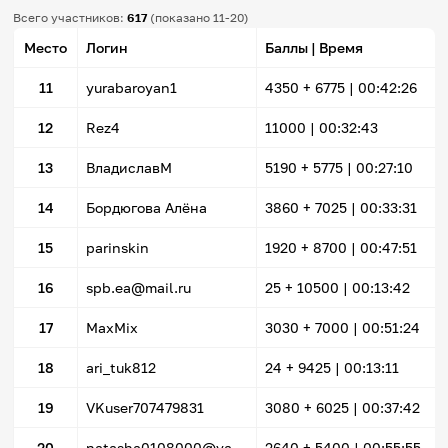
Всего участников:
617
(показано 11-20)
Место
Логин
Баллы | Время
11
yurabaroyan1
4350
+ 6775
|
00:42:26
12
Rez4
11000 |
00:32:43
13
ВладиславМ
5190
+ 5775
|
00:27:10
14
Бордюгова Алёна
3860
+ 7025
|
00:33:31
15
parinskin
1920
+ 8700
|
00:47:51
16
spb.ea@mail.ru
25
+ 10500
|
00:13:42
17
MaxMix
3030
+ 7000
|
00:51:24
18
ari_tuk812
24
+ 9425
|
00:13:11
19
VKuser707479831
3080
+ 6025
|
00:37:42
20
natasha0108000@yandex.ru
2640
+ 5400
|
00:55:55