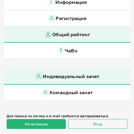
Информация
Игры и тренажеры
Регистрация
Игра «Знания»
Знания в тестах
Викторина
Общий рейтинг
Словарь
Настолка
Памятки
ЧаВо
Комиксы
Стихи
Педагогам
Индивидуальный зачет
Школа наставников
IT-урок
Методика
Командный зачет
Секреты кода
Незрячим
English
Регистрация
Вход
Для поиска по логину и e-mail требуется авторизоваться
Регистрация
Вход
Задать вопрос