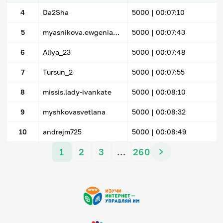
4
Da2Sha
5000 |
00:07:10
5
myasnikova.ewgenia@yandex.ru
5000 |
00:07:43
6
Aliya_23
5000 |
00:07:48
7
Tursun_2
5000 |
00:07:55
8
missis.lady-ivankate
5000 |
00:08:10
9
myshkovasvetlana
5000 |
00:08:32
10
andrejm725
5000 |
00:08:49
1
2
3
…
260