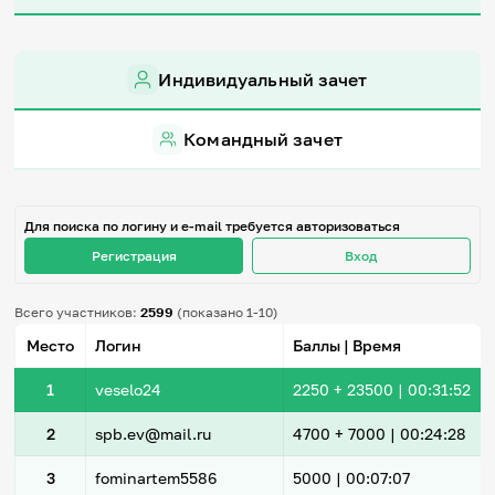
Игры и тренажеры
Игра «Знания»
Индивидуальный зачет
Знания в тестах
Викторина
Словарь
Командный зачет
Настолка
Памятки
Комиксы
Стихи
Для поиска по логину и e-mail требуется авторизоваться
Педагогам
Регистрация
Вход
Школа наставников
Всего участников:
2599
(показано 1-10)
IT-урок
Методика
Место
Логин
Баллы | Время
Секреты кода
Незрячим
1
veselo24
2250
+ 23500
|
00:31:52
English
Регистрация
Вход
2
spb.ev@mail.ru
4700
+ 7000
|
00:24:28
Задать вопрос
3
fominartem5586
5000 |
00:07:07